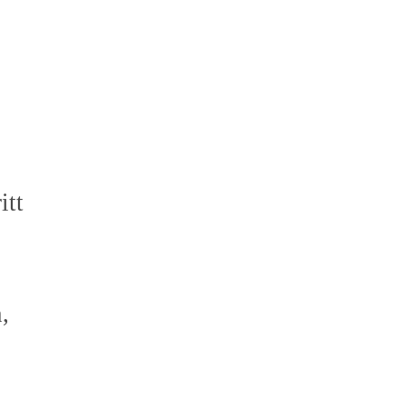
itt
,