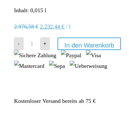
Inhalt: 0,015
l
2.976,58
€
2.232,44
€
/
l
doTERRA
-
+
In den Warenkorb
MetaPWR
Menge
Kostenloser Versand bereits ab 75 €