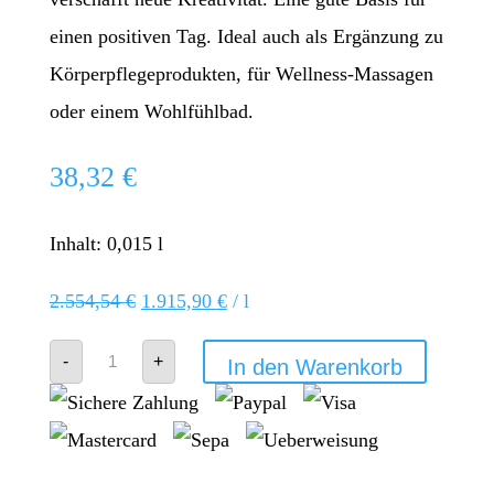
einen positiven Tag. Ideal auch als Ergänzung zu
Körperpflegeprodukten, für Wellness-Massagen
oder einem Wohlfühlbad.
38,32
€
Inhalt: 0,015
l
2.554,54
€
1.915,90
€
/
l
doTERRA
-
+
In den Warenkorb
Citrus
Bliss
Menge