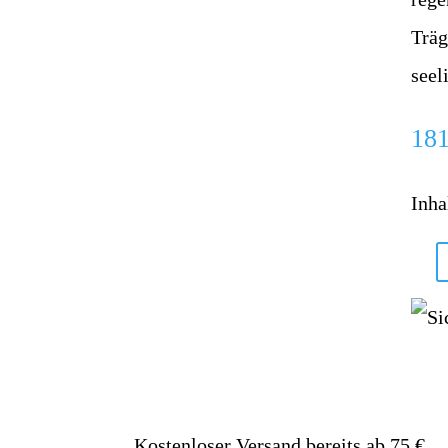
Träg
seel
18
Inha
Kostenloser Versand bereits ab 75 €