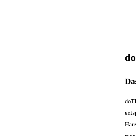
d
Da
doTE
ents
Haus
rege