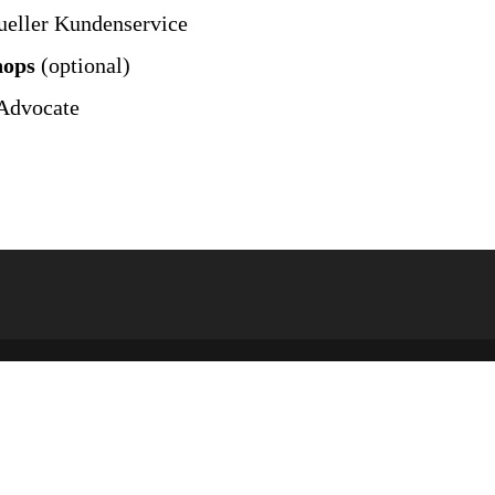
ueller Kundenservice
hops
(optional)
Advocate